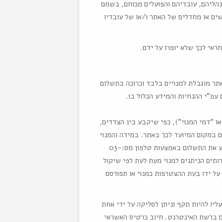
מנהליהם, עובדיהם והפועלים מכוחם, בשמם
ים או מחדלים של האתר ו/או של עובדיו
אתר מוגבלת למנויים בלבד וכרוכה בתשלום
פ"י ההנחיות והמידע הכלול בו.
ו "דמי המנוי"), כפי שיקבע בין הצדדים,
 במקום המיועד לכך באתר. במידה והמנוי
אינו מעונין לבצע את פעולת התשלום באמצעות האינטרנט, יוכל המנוי לבצע את התשלום באמצעות טלפון מס:03-
ירותים הניתנים למנוי מעת לעת לפי שיקול
על ידו בעת ההצטרפות כמנוי או תפורסם
ליו להיות תקף וניתן לסליקה על ידי אחת
ם ברשת האינטרנט. חיוב כרטיס האשראי