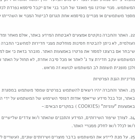
המשתמש. מנוי שהינו גוף מאוגד של חבר בני אדם יקבל סיסמא נפרדת ל
מספר משתמשים או מנויים בסיסמא אחת תגרום לביטול המנוי או השהייתו עד
22. האתר והחברה נוקטים אמצעים לאבטחת המידע באתר, אולם מאחר ומ
העולמית, לא ניתן להבטיח חסינות מוחלטת מפני חדירות למחשבי החברה 
שיבחר אם ברצונו למסור את פרטיו באמצעות האתר. מובהר בזאת כי אם ל
המשתמש עקב חדירת צד ג' לאתר או מכל סיבה אחרת, לא תחול על האתר א
ולכן מופנית תשומת לב המשתמש לנושא זה מראש.
מדיניות הגנת הפרטיות
23. האתר והחברה יהיו רשאים להשתמש בפרטים שמסר משתמש במסגרת הי
באתר, וכל בכל מידע שייאסף אודות דפוסי השימוש של המשתמש על ידי ה
באמצעות "עוגיות" (COOKIES ) במקרים הבאים:-
24. לצורך שיפור השירותים, המידע והתכנים שהאתר ו/או צדדים שלישיים 
ו/או לכלל ו/או לחלק ממנויי האתר.
25. על מנת ליידע את המשתמש בדבר מוצרים ושירותים שונים, העשויים ל