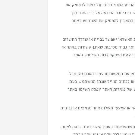
ודיע המנוי בכתב על רצונו להפסיק את
בו ניתנה ההודעה על ידי המנוי (כך
י המעונין להפסיק את השימוש באתר
ת האשראי יאפשר גבייה או שדרך התשלום
ר גביה מסיבות שאינן קשורות באתר או
חברה עם הפסקת זכות השימוש באתר
או את התקשרותו עפ"י הסכם זה, מכל
עתם הבלעדית, בהודעה מראש של 30 יום, בכתב או לכתוב המייל שנתן המשתמש בעת
 של פעילות האתר יופסק השימו באתר
י או אמצעי תשלום אחר מזויפים או גנובים
 תשמש אותו באופן אישי בעת כניסה לאתר.
בה שמשו לכל אדם או גוף אחר מלבד