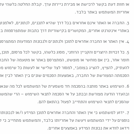
או חוות דעת בקשר לרכישת או מכירת ניירות ערך. קבלת החלטה כלשהי על 
אחריות המשתמש באתר בלבד.
3. החברה או האתר אינם אחראים בכל דרך שהיא לתכנים, לנתונים, לאלמנטי
באתרי אינטרנט אחרים, המקושרים בקישוריות דרך כתבות שמתפרסמות בא
4. אין האתר או החברה אחראים לתוכן ולנתונים ולנכונות המודעות המתפרסמות באתר.
5. כל זכויות היוצרים והקניין הרוחני, מסוג כלשהו, בקשר לכל פרסום, תוכן,
חומר אחר, בין אם מוחשי או מופשט, המתפרסם באתר או מטעמה של החברה,
להעתיק, להפיץ, להציג בפומבי, למסור לצד שלישי או לעשות כל שימוש מס
הסכמתה המפורשת של החברה, באמצעות הסכמים שונים בין האתר לבין אותם
6. השימוש באתר מותנה בהסכמה חד משמעית של המשתמש לכל מה שנאמר
ובהעדר הודעה מפורשת ובכתב על אי הסכמה לתנאי השימוש – הרי שהמשתמ
שהסכים לתנאי השימוש והתחייב לפעול בהתאם להם.
7. ידוע למשתמש כי אין האתר והחברה אחראים לתוכן המידע ו/או לנכונותו
נוספים על ידי המשתמש ויעשה על אחריותו בלבד, והמשתמש מתחייב כי ל
וידאג לוודא את נכונות המידע באמצעים אחרים.