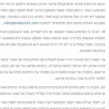
יבוצע על בסיס חודשי מיום קבלת אישור חברת האשראי ויימשך כל עוד לא ה
השימוש באתר. ניתוק המנוי מאתר והפסקת החיוב יכנסו לתוקף בסוף החודש 
שהמנוי לא יחוייב החל מהחודש הבא לאחר החודש בו ניתנה ההודעה). מנו
מתבקש לשלוח הודעת דואר אלקטרוני לכתובת
sales@hadashot.com
.
18. יובהר כי השימוש באתר יתאפשר אך ורק למנויים, אשר חשבונם בחבר
האחרת התבצעה כסידרה. זכות שימוש באתר תופסק במקרה ולא תתאפשר יות
בחברה. המנוי מתחייב כי לא יהיו לו כל טענות ו/או תביעות אל אתר או ה
בנסיבות האמורות.
19. האתר ו/או החברה יהיו רשאים להפסיק את ההתקשרות של המנוי באתר 
סיבה שהיא, לפי שיקול ד
הרישום. במקרה של הפרת הסכם זה או במקרה של ניסיונות חבלה או שיבוש
לאלתר וללא כל צורך בהודעה מראש.
20. מובהר כי מתן פרטים אישים כוזבים לרבות שימוש בפרטי כרטיס אשרא
או שלא ברשות ובסמכות מהווה הפרת הדין הפלילי והפרה של תנאי השימוש.
21. לאחר קבלת נתוני המנוי ואימותם יקבל המנוי סיסמת כניסה לאתר אשר
מובהר כי הסיסמא ניתנת למנוי לשימוש הבלעדי ואין למסור אותה או ליתן 