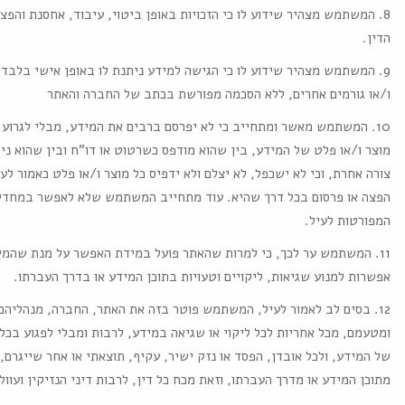
8. המשתמש מצהיר שידוע לו כי הזכויות באופן ביטוי, עיבוד, אחסנת והפ
הדין.
9. המשתמש מצהיר שידוע לו כי הגישה למידע ניתנת לו באופן אישי בלבד.
ו/או גורמים אחרים, ללא הסכמה מפורשת בכתב של החברה והאתר
10. המשתמש מאשר ומתחייב כי לא יפרסם ברבים את המידע, מבלי לגרוע 
מוצר ו/או פלט של המידע, בין שהוא מודפס כשרטוט או דו"ח ובין שהוא ני
צורה אחרת, וכי לא ישכפל, לא יצלם ולא ידפיס כל מוצר ו/או פלט כאמור לע
הפצה או פרסום בכל דרך שהיא. עוד מתחייב המשתמש שלא לאפשר במחדל א
המפורטות לעיל.
11. המשתמש ער לכך, כי למרות שהאתר פועל במידת האפשר על מנת שהמידע 
אפשרות למנוע שגיאות, ליקויים וטעויות בתוכן המידע או בדרך העברתו.
12. בסים לב לאמור לעיל, המשתמש פוטר בזה את האתר, החברה, מנהליהם
ומטעמם, מכל אחריות לכל ליקוי או שגיאה במידע, לרבות ומבלי לפגוע בכלל
של המידע, ולכל אובדן, הפסד או נזק ישיר, עקיף, תוצאתי או אחר שייגרם, 
מתוכן המידע או מדרך העברתו, וזאת מכח כל דין, לרבות דיני הנזיקין ועוול