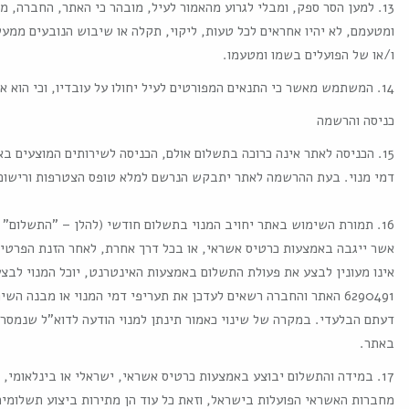
13. למען הסר ספק, ומבלי לגרוע מהאמור לעיל, מובהר כי האתר, החברה, 
ומטעמם, לא יהיו אחראים לכל טעות, ליקוי, תקלה או שיבוש הנובעים ממעש
ו/או של הפועלים בשמו ומטעמו.
14. המשתמש מאשר כי התנאים המפורטים לעיל יחולו על עובדיו, וכי הוא אחראי לכך שלא יופרו על ידם.
כניסה והרשמה
15. הכניסה לאתר אינה כרוכה בתשלום אולם, הכניסה לשירותים המוצעים ב
דמי מנוי. בעת ההרשמה לאתר יתבקש הנרשם למלא טופס הצטרפות ורישום ע
16. תמורת השימוש באתר יחויב המנוי בתשלום חודשי (להלן – "התשלום" א
אשר ייגבה באמצעות כרטיס אשראי, או בכל דרך אחרת, לאחר הזנת הפרטים
6290491 האתר והחברה רשאים לעדכן את תעריפי דמי המנוי או מבנה הש
דעתם הבלעדי. במקרה של שינוי כאמור תינתן למנוי הודעה לדוא"ל שנמסר 
באתר.
17. במידה והתשלום יבוצע באמצעות כרטיס אשראי, ישראלי או בינלאומי, ע
מחברות האשראי הפועלות בישראל, וזאת כל עוד הן מתירות ביצוע תשלומי