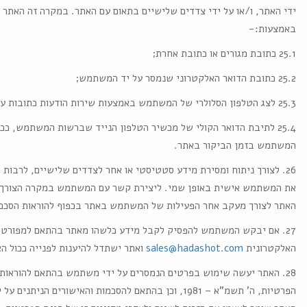
ידי האתר, ו/או על ידי צדדים שלישיים בתאום עם האתר. במקרה זה האתר
באמצעות:-
25.1 כתובת מגורים או כתובת אחרת;
25.2 כתובת הדואר האלקטרוני שנמסר על יד המשתמש;
25.3 לצג הטלפון הסלולרי של המשתמש באמצעות שירות הודעות כתובות על צד הטלפון.
25.4 לתיבת הדואר הקולי של מכשיר הטלפון הנייד שברשות המשתמש, ככל
המשתמש בזמן הביקור באתר.
26. לצורך ניתוח ומסירת מידע סטטיסטי או אחר לצדדים שלישיים, לרבות
את המשתמש אישית באופן שמי. ליצירת קשר עם המשתמש במקרה הצורך. ל
האתר לצורך מעקב אחר הפעילות של המשתמש באתר בכפוף להוראות הסכם זה
27. אם יבקש המשתמש להפסיק לקבל מידע כלשהו מאתר בהתאם למפורט לע
האלקטרונית
sales@hadashot.com
ואתר ישתדל להיענות לפנייה ככול ה
28. האתר יעשה שימוש בפרטים הנמסרים על ידי משתמש בהתאם להוראות כ
הפרטיות, ה' תשמ"א – 1981, וכן בהתאם להסכמות והאישורים