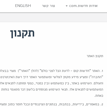
אודות חדשות.com
צור קשר
ENGLISH
תקנון
תקנון האתר
1. האתר "חדשות קום - לדעת הכל לפני כולם" (להלן "האתר") מצוי בבעל
"החברה") ומציע מידע מקוון לגולשי ומשתמשי האתר דרך רשת האינטרנט. 
והעולם. השימוש באתר, בין כמשתמש ובין כמנוי, כפוף ומותנה לתנאים אל
המשתמשים לתנאים אלו. תנאי השימוש מנוסחים בלשון זכר מטעמי נוחות ב
כאחת.
2. במאמרים, בידיעות, בכתבות, בנתונים הפיננסיים ובכל חומר כתוב ומצ