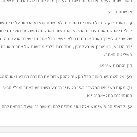
האתר שומר לעצמו את הזכות לשנות ולעדכן מדיניות זו של הגנת הפרטיות.
אבטחת מידע
29. האתר ינקוט בכל הצעדים הסבירים לאבטחת המידע הנמסר על ידי מש
יכולים לאבטח את מערכות המידע והתקשורת אבטחה מושלמת מפני חדירות 
שלישיים. לפיכך האתר או החברה לא יישאו בכל אחריות ישירה או עקיפה. 
ידה הנובע, במישרין או בעקיפין, מחדירות בלתי מורשות של אחרים או כת
בשליטת האתר.
דין וסמכות שיפוט
30. על השימוש באתר בכל הקשור להתקשרות עם החברה הנובע ו/או הנוגע בכך יחולו אך ורק דיני מדינת ישראל.
31. מקום השיפוט הבלעדי בגין כל ענין הנובע משימוש באתר ועפ"י תנאי
המוסמכים בתל-אביב יפו.
32. קראתי תנאי שימוש אלה ואני מסכים להם ומאשר כי אפעל בהתאם להם